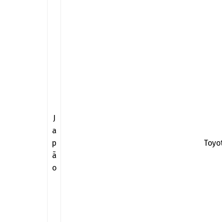
J
a
p
Toyo
ã
o