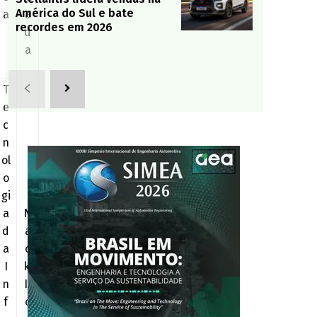
América do Sul e bate
a
a
recordes em 2026
d
a
T
e
c
n
ol
o
gi
a
N
d
a
a
o
I
ki
n
It
f
o