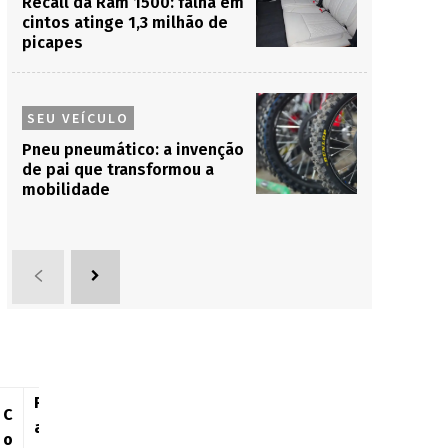
Recall da Ram 1500: falha em
cintos atinge 1,3 milhão de
picapes
SEU VEÍCULO
Pneu pneumático: a invenção
de pai que transformou a
mobilidade
P
C
a
o