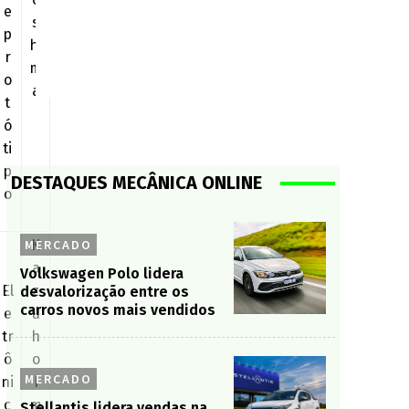
e
s
p
hi
r
m
o
a
t
ó
ti
p
DESTAQUES MECÂNICA ONLINE
o
MERCADO
K
a
Volkswagen Polo lidera
El
z
desvalorização entre os
carros novos mais vendidos
e
u
tr
h
ô
o
MERCADO
ni
I
c
m
Stellantis lidera vendas na