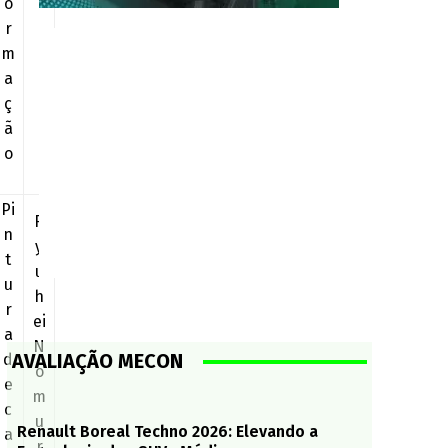
o
r
m
a
ç
ã
o
Pi
R
n
y
t
u
u
h
r
ei
a
N
AVALIAÇÃO MECON
d
o
e
m
c
u
Renault Boreal Techno 2026: Elevando a
a
r