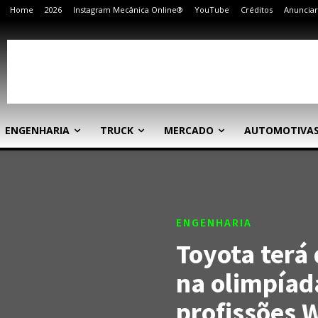
Home
2026
Instagram Mecânica Online®
YouTube
Créditos
Anunciar
ENGENHARIA
TRUCK
MERCADO
AUTOMOTIVA
ENGENHARIA
Toyota terá
na olimpíad
profissões W