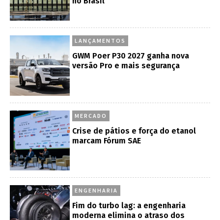
no Brasil
LANÇAMENTOS
GWM Poer P30 2027 ganha nova
versão Pro e mais segurança
MERCADO
Crise de pátios e força do etanol
marcam Fórum SAE
ENGENHARIA
Fim do turbo lag: a engenharia
moderna elimina o atraso dos