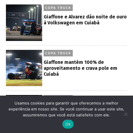
Giaffone mantém 100% de
aproveitamento e crava pole em
Cuiabá
ENGENHARIA
BMW se junta a VW e Porsche em
corte de empregos na Alemanha
ENGENHARIA
O que define a verdadeira eficiência
e economia de um carro
Usamos cookies para garantir que oferecemos a melhor
experiência em nosso site. Se você continuar a usar este site,
assumiremos que você está satisfeito com ele.
Ok
TECNOVIDADE