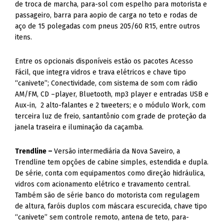
de troca de marcha, para-sol com espelho para motorista e
passageiro, barra para aopio de carga no teto e rodas de
aço de 15 polegadas com pneus 205/60 R15, entre outros
itens.
Entre os opcionais disponíveis estão os pacotes Acesso
Fácil, que integra vidros e trava elétricos e chave tipo
“canivete”; Conectividade, com sistema de som com rádio
AM/FM, CD –player, Bluetooth, mp3 player e entradas USB e
Aux-in, 2 alto-falantes e 2 tweeters; e o módulo Work, com
terceira luz de freio, santantônio com grade de proteção da
janela traseira e iluminação da caçamba.
Trendline –
Versão intermediária da Nova Saveiro, a
Trendline tem opções de cabine simples, estendida e dupla.
De série, conta com equipamentos como direção hidráulica,
vidros com acionamento elétrico e travamento central.
Também são de série banco do motorista com regulagem
de altura, faróis duplos com máscara escurecida, chave tipo
“canivete” sem controle remoto, antena de teto, para-