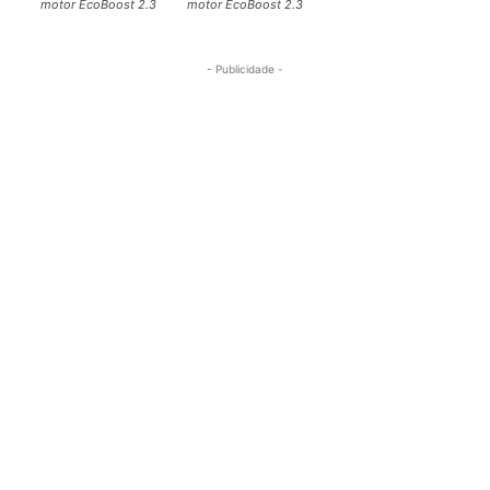
motor EcoBoost 2.3
motor EcoBoost 2.3
- Publicidade -