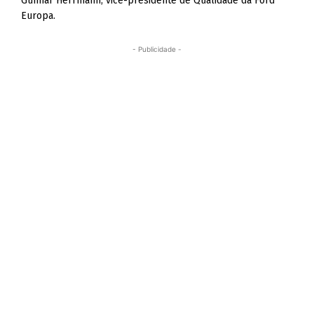
Gunnar Herrmann, vice-presidente de Qualidade da Ford
Europa.
- Publicidade -