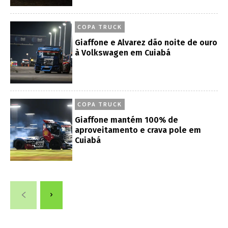
COPA TRUCK
Giaffone e Alvarez dão noite de ouro
à Volkswagen em Cuiabá
COPA TRUCK
Giaffone mantém 100% de
aproveitamento e crava pole em
Cuiabá