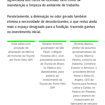
significativa dos riscos de incêndio, bem como na
manutenção e limpeza do ambiente de trabalho.
Paralelamente, a diminuição no odor gerado também
elimina a necessidade de desodorizantes, o que reduz ainda
mais o espaço designado para a fundição, trazendo ganhos
no investimento inicial.
Vista aérea com
Geraldo Alckmin,
Ricardo Bastos,
projeção da
governador de São
diretor de assuntos
ampliação da fábrica
Paulo, e Miguel
governamentais da
de motores da Toyota
Fonseca (dir.), vice-
Toyota, Marcos
em Porto Feliz (SP)
presidente executivo
Pereira, ministro da
da Toyota do Brasil,
Indústria, Comércio
no Palácio dos
Exterior e Serviços, o
Bandeirantes, para
presidente Michel
anúncio do
Temer e Steve St.
investimento da
Angelo, CEO da
Toyota em Porto Feliz
Toyota para América
(SP)
Latina e Caribe, no
Palácio do Planalto,
para o anúncio do
investimento da
fabricante de veículos