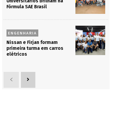
Universitários brilham na
Fórmula SAE Brasil
ENGENHARIA
Nissan e Firjan formam
primeira turma em carros
elétricos