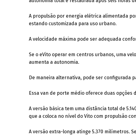
autonomia total é restaurada após seis horas d
A propulsão por energia elétrica alimentada po
estando customizada para uso urbano.
A velocidade máxima pode ser adequada confor
Se o eVito operar em centros urbanos, uma ve
aumenta a autonomia.
De maneira alternativa, pode ser configurada 
Essa van de porte médio oferece duas opções d
A versão básica tem uma distância total de 5.14
que a coloca no nível do Vito com propulsão co
A versão extra-longa atinge 5.370 milímetros. 