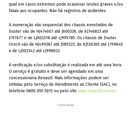
qual em casos extremos pode ocasionar lesões graves e/ou
fatais aos ocupantes. Não há registros de acidentes.
A numeração não sequencial dos chassis envolvidos de
Duster vão de HJ474607 até J600336, de KJ746823 até
J797677 e de LJ002318 até LJ995785. Os chassis de Duster
Oroch vão de HJ499387 até J589223, de KJ526365 até J799840
e de LJ002342 até LJ998632.
A verificação e/ou substituição é realizada em até uma hora.
O serviço é gratuito e deve ser agendado em uma
concessionária Renault. Mais informações podem ser
obtidas pelo Serviço de Atendimento ao Cliente (SAC), no
telefone 0800 055 5615 ou pelo site
www.renault.com.br
.
- Publicidade -