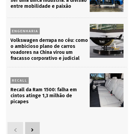
ser uma única indústria: a divisão
entre mobilidade e paixão
ENGENHARIA
Volkswagen derrapa no céu: como
o ambicioso plano de carros
voadores na China virou um
fracasso corporativo e judicial
RECALL
Recall da Ram 1500: falha em
cintos atinge 1,3 milhão de
picapes