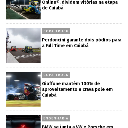
Online®, dividem vitórias na etapa
de Cuiabá
COPA TRUCK
Perdoncini garante dois pódios para
a Full Time em Cuiabá
COPA TRUCK
Giaffone mantém 100% de
aproveitamento e crava pole em
Cuiabá
ENGENHARIA
BMW se junta a VW e Porsche em