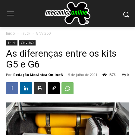
Início
Truck
GNV.360
Truck
GNV.360
As diferenças entre os kits
G5 e G6
Por
Redação Mecânica Online®
-
5 de julho de 2021
1376
0