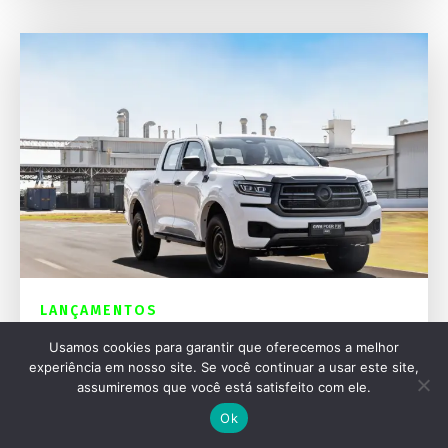
LANÇAMENTOS
GWM Poer P30 2027 ganha nova versão Pro
Usamos cookies para garantir que oferecemos a melhor
e mais segurança
experiência em nosso site. Se você continuar a usar este site,
assumiremos que você está satisfeito com ele.
Ok