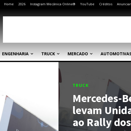
Home
2026
Instagram Mecânica Online®
YouTube
Créditos
Anunciar
ENGENHARIA
TRUCK
MERCADO
AUTOMOTIVA
TRUCK
Mercedes-Be
levam Unid
ao Rally do