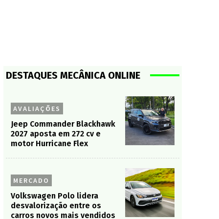
DESTAQUES MECÂNICA ONLINE
AVALIAÇÕES
Jeep Commander Blackhawk
2027 aposta em 272 cv e
motor Hurricane Flex
MERCADO
Volkswagen Polo lidera
desvalorização entre os
carros novos mais vendidos