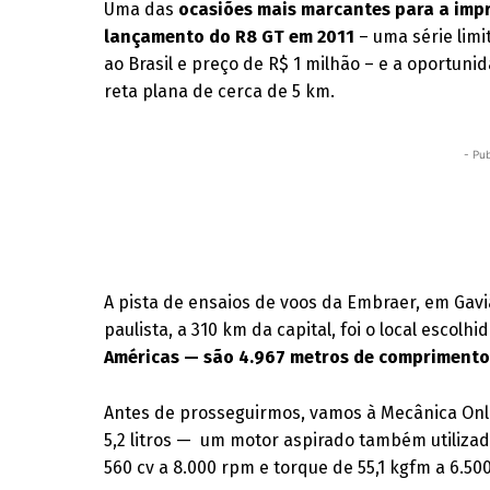
Uma das
ocasiões mais marcantes para a imp
lançamento do R8 GT em 2011
– uma série lim
ao Brasil e preço de R$ 1 milhão – e a oportun
reta plana de cerca de 5 km.
- Pub
A pista de ensaios de voos da Embraer, em Gavi
paulista, a 310 km da capital, foi o local escolh
Américas — são 4.967 metros de comprimento 
Antes de prosseguirmos, vamos à Mecânica Onl
5,2 litros — um motor aspirado também utiliza
560 cv a 8.000 rpm e torque de 55,1 kgfm a 6.50