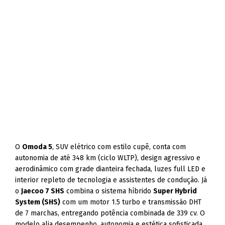
O
Omoda 5
, SUV elétrico com estilo cupê, conta com
autonomia de até 348 km (ciclo WLTP), design agressivo e
aerodinâmico com grade dianteira fechada, luzes full LED e
interior repleto de tecnologia e assistentes de condução. Já
o
Jaecoo 7 SHS
combina o sistema híbrido
Super Hybrid
System (SHS)
com um motor 1.5 turbo e transmissão DHT
de 7 marchas, entregando potência combinada de 339 cv. O
modelo alia desempenho, autonomia e estética sofisticada.