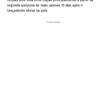
vendas teve uma forte tração principalmente a partir da
segunda quinzena de maio, apenas 15 dias após o
lançamento oficial no país.
- Publicidade -