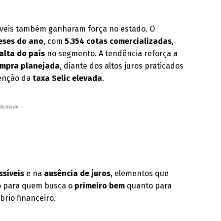
móveis também ganharam força no estado. O
eses do ano
, com
5.354 cotas comercializadas
,
alta do país
no segmento. A tendência reforça a
ompra planejada
, diante dos altos juros praticados
tenção da
taxa Selic elevada
.
licidade -
ssíveis
e na
ausência de juros
, elementos que
to para quem busca o
primeiro bem
quanto para
brio financeiro.