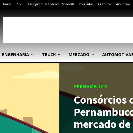
Home
2026
Instagram Mecânica Online®
YouTube
Créditos
Anunciar
ENGENHARIA
TRUCK
MERCADO
AUTOMOTIVA
PERNAMBUCO
Consórcios 
Pernambuco
mercado de