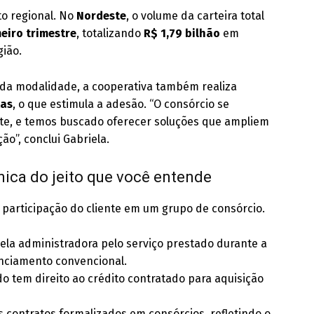
to regional. No
Nordeste
, o volume da carteira total
eiro trimestre
, totalizando
R$ 1,79 bilhão
em
gião.
e da modalidade, a cooperativa também realiza
xas
, o que estimula a adesão. “O consórcio se
ente, e temos buscado oferecer soluções que ampliem
o”, conclui Gabriela.
ica do jeito que você entende
participação do cliente em um grupo de consórcio.
ela administradora pelo serviço prestado durante a
nanciamento convencional.
 tem direito ao crédito contratado para aquisição
 contratos formalizados em consórcios, refletindo o