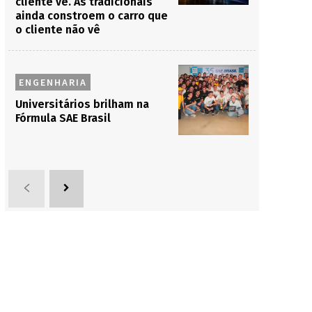
cliente vê. As tradicionais
ainda constroem o carro que
o cliente não vê
ENGENHARIA
Universitários brilham na
Fórmula SAE Brasil