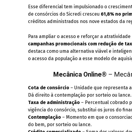
Esse diferencial tem impulsionado o crescimen
de consórcios do Sicredi cresceu
61,8% no prim
créditos administrados nos nove estados da re
Para ampliar o acesso e reforçar a atratividad
campanhas promocionais com redução de ta
destaca como uma alternativa viável e intelig
o acesso da população a esse modelo de aquisiçã
Mecânica Online
® – Mecân
Cota de consórcio
– Unidade que representa a 
Dá direito à contemplação por sorteio ou lance.
Taxa de administração
– Percentual cobrado p
vigência do consórcio, substitui os juros do fi
Contemplação
– Momento em que o consorciado
do bem, por sorteio ou lance.
Crédito comercializado
– Soma dos valores dos