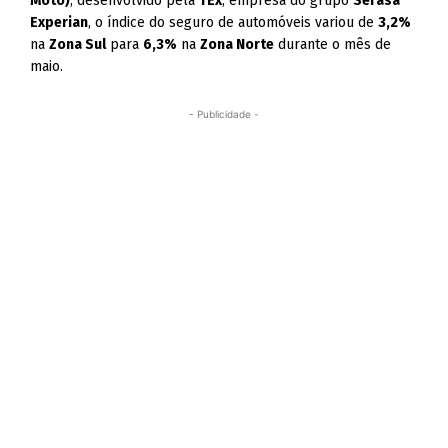
Moto)
, desenvolvido pela
TEx
, empresa do grupo
Serasa
Experian
, o índice do seguro de automóveis variou de
3,2%
na
Zona Sul
para
6,3%
na
Zona Norte
durante o mês de
maio.
- Publicidade -