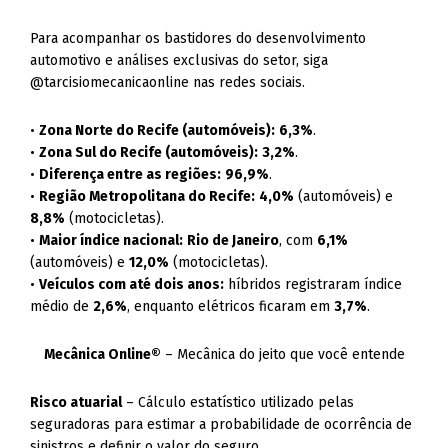
Para acompanhar os bastidores do desenvolvimento
automotivo e análises exclusivas do setor, siga
@tarcisiomecanicaonline nas redes sociais.
•
Zona Norte do Recife (automóveis):
6,3%
.
•
Zona Sul do Recife (automóveis):
3,2%
.
•
Diferença entre as regiões:
96,9%
.
•
Região Metropolitana do Recife:
4,0%
(automóveis) e
8,8%
(motocicletas).
•
Maior índice nacional:
Rio de Janeiro
, com
6,1%
(automóveis) e
12,0%
(motocicletas).
•
Veículos com até dois anos:
híbridos registraram índice
médio de
2,6%
, enquanto elétricos ficaram em
3,7%
.
Mecânica Online®
– Mecânica do jeito que você entende
Risco atuarial
– Cálculo estatístico utilizado pelas
seguradoras para estimar a probabilidade de ocorrência de
sinistros e definir o valor do seguro.