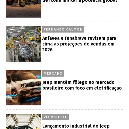
de ícone militar à potência global
FERNANDO CALMON
Anfavea e Fenabrave revisam para
cima as projeções de vendas em
2026
MERCADO
Jeep mantém fôlego no mercado
brasileiro com foco em eletrificação
VIA DIGITAL
Lançamento industrial do Jeep