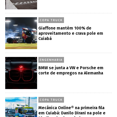
COPA TRUCK
Giaffone mantém 100% de
aproveitamento e crava pole em
Cuiabá
ENGENHARIA
BMW se junta a VW e Porsche em
corte de empregos na Alemanha
COPA TRUCK
Mecânica Online® na primeira fila
em Cuiabá: Danilo Dirani na pole e