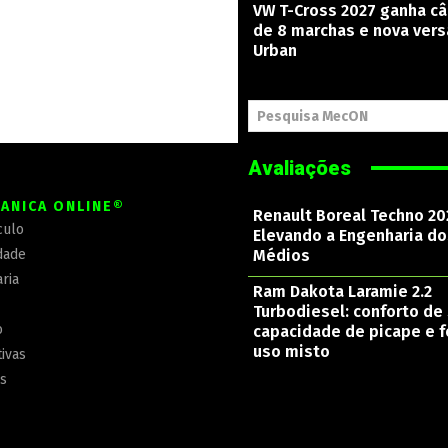
VW T-Cross 2027 ganha c
de 8 marchas e nova ver
Urban
Pesquisa MecON
Avaliações
ÂNICA ONLINE®
Renault Boreal Techno 20
culo
Elevando a Engenharia d
dade
Médios
ria
Ram Dakota Laramie 2.2
Turbodiesel: conforto de 
o
capacidade de picape e f
uso misto
ivas
is