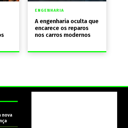
ENGENHARIA
A engenharia oculta que
encarece os reparos
os
nos carros modernos
a nova
nça