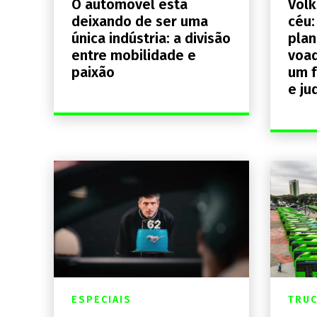
O automóvel está
Volk
deixando de ser uma
céu:
única indústria: a divisão
plan
entre mobilidade e
voad
paixão
um f
e jud
ESPECIAIS
TRU