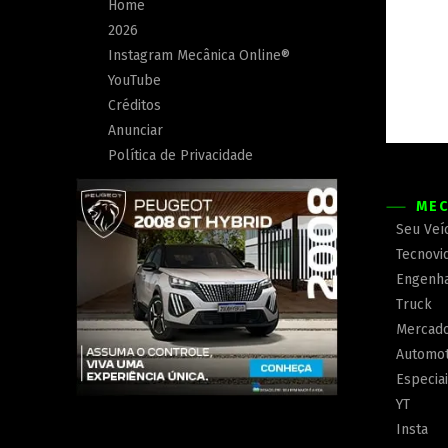
Home
2026
Instagram Mecânica Online®
YouTube
Créditos
Anunciar
Política de Privacidade
MEC
Seu Veí
Tecnovi
Engenha
Truck
Mercad
Automot
Especia
YT
Insta