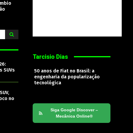
âmbio
são
Tarcisio Dias
26:
os SUVs
50 anos de Fiat no Brasil: a
engenharia da popularização
tecnológica
SUV,
oco no
Siga Google Discover –
Mecânica Online®