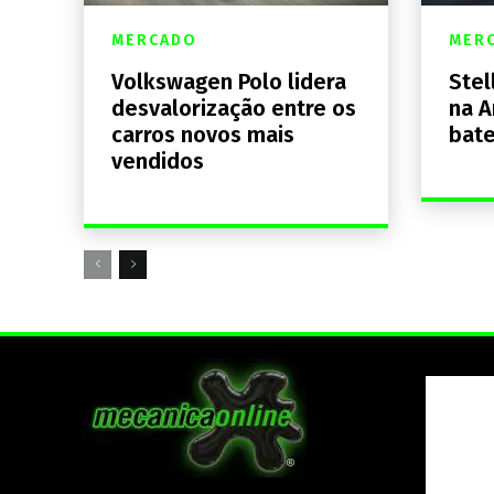
MERCADO
MER
Volkswagen Polo lidera
Stel
desvalorização entre os
na A
carros novos mais
bate
vendidos