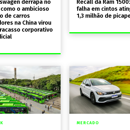
swagen derrapa no
Recall da Ram 1500
 como o ambicioso
falha em cintos ati
o de carros
1,3 milhão de picap
ores na China virou
racasso corporativo
icial
CK
MERCADO