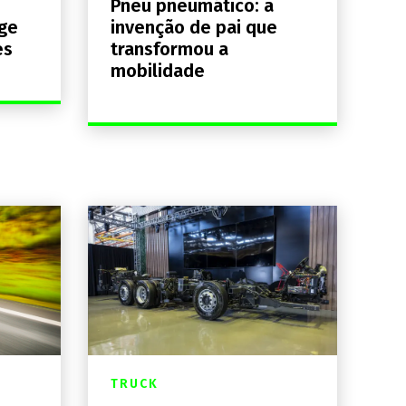
:
Pneu pneumático: a
nge
invenção de pai que
es
transformou a
mobilidade
TRUCK