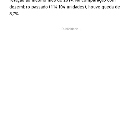
relação ao mesmo mês de 2014. Na comparação com
dezembro passado (114.104 unidades), houve queda de
8,7%.
- Publicidade -