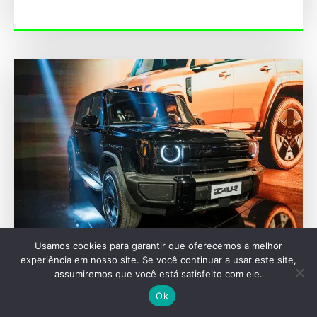
Usamos cookies para garantir que oferecemos a melhor
FESTIVAL INTERLAGOS
experiência em nosso site. Se você continuar a usar este site,
assumiremos que você está satisfeito com ele.
Nova marca iCAUR estreia no Brasil no
Festival de Interlagos
Ok