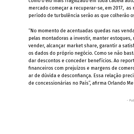
como o elo mais fragilizado em toda cadeia aut
mercado começar a recuperar-se, em 2017, as 
período de turbulência serão as que colherão os
“No momento de acentuadas quedas nas vendas
pelas montadoras a investir, manter estoques, 
vender, alcançar market share, garantir a satis
os dados do próprio negócio. Como se não bast
dar descontos e conceder benefícios. Ao repor
financeiros com prejuízos e margens de comerc
ar de dúvida e desconfiança. Essa relação prec
de concessionárias no País”, afirma Orlando Mer
- Pub