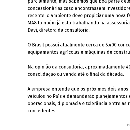
parcialmente, mas sabemos que boa parte dele
concessionárias caso encontrassem investidor
recente, o ambiente deve propiciar uma nova f
MA8 também já está trabalhando na assessoria d
Davi, diretora da consultoria.
O Brasil possui atualmente cerca de 5.400 conce
equipamentos agrícolas e máquinas de constru
Na opinião da consultoria, aproximadamente 40
consolidação ou venda até o final da década.
A empresa entende que os próximos dois anos s
veículos no País e demandarão planejamentos e
operacionais, diplomacia e tolerância entre as 
concedentes.
- P