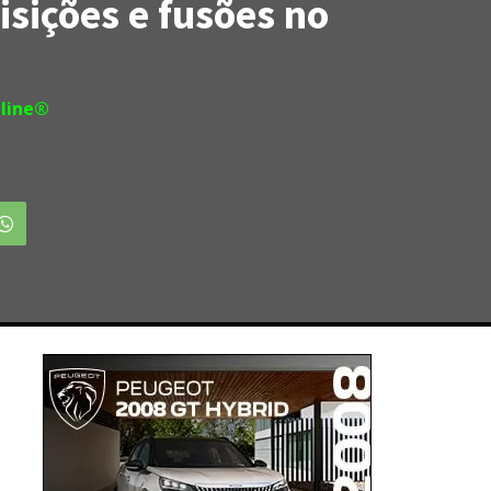
sições e fusões no
line®