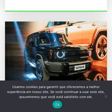
Usamos cookies para garantir que oferecemos a melhor
FESTIVAL INTERLAGOS
experiência em nosso site. Se você continuar a usar este site,
assumiremos que você está satisfeito com ele.
Nova marca iCAUR estreia no Brasil no
Festival de Interlagos
Ok