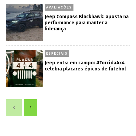
AVALIAÇÕES
Jeep Compass Blackhawk: aposta na
performance para manter a
liderança
ESPECIAIS
Jeep entra em campo: #Torcida4x4
celebra placares épicos de futebol