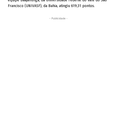
equipe Baajantinga, da Universidade Federal do Vale do São
Francisco (UNIVASF), da Bahia, atingiu 619,31 pontos.
- Publicidade -