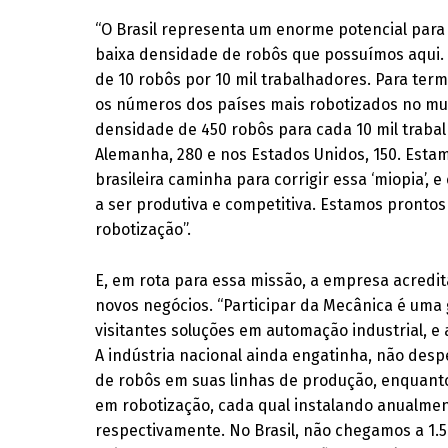
“O Brasil representa um enorme potencial para
baixa densidade de robôs que possuímos aqui. 
de 10 robôs por 10 mil trabalhadores. Para ter
os números dos países mais robotizados no mun
densidade de 450 robôs para cada 10 mil trabal
Alemanha, 280 e nos Estados Unidos, 150. Estam
brasileira caminha para corrigir essa ‘miopia’, 
a ser produtiva e competitiva. Estamos prontos
robotização”.
E, em rota para essa missão, a empresa acredi
novos negócios. “Participar da Mecânica é um
visitantes soluções em automação industrial, e 
A indústria nacional ainda engatinha, não des
de robôs em suas linhas de produção, enquan
em robotização, cada qual instalando anualment
respectivamente. No Brasil, não chegamos a 1.