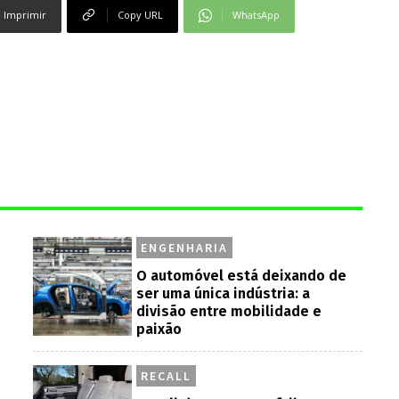
Imprimir
Copy URL
WhatsApp
ENGENHARIA
O automóvel está deixando de
ser uma única indústria: a
divisão entre mobilidade e
paixão
RECALL