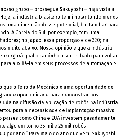
 nosso grupo – prossegue Sakuyoshi – haja vista a
Hoje, a indústria brasileira tem implantando menos
mos uma dimensão desse potencial, basta olhar para
do. A Coreia do Sul, por exemplo, tem uma
hadores; no Japão, essa proporção é de 320; na
os muito abaixo. Nossa opinião é que a indústria
e enxergará qual o caminho a ser trilhado para voltar
 para auxiliá-la em seus processos de automação e
ta que a Feira da Mecânica é uma oportunidade de
a grande oportunidade para demonstrar aos
ajuda na difusão da aplicação de robôs na indústria.
pertou para a necessidade de implantação massiva
to países como China e EUA investem pesadamente
e algo em torno 35 mil e 25 mil robôs
500 por ano!” Para maio do ano que vem, Sakuyoshi