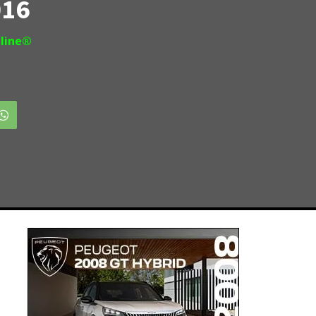
016
line®