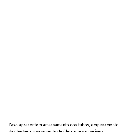
Caso apresentem amassamento dos tubos, empenamento
das hastes ou vazamento de óleo, que são visíveis,