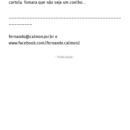
cartola. Tomara que não seja um coelho…
___________________________________________
_________
fernando@calmon.jor.br
e
www.facebook.com/fernando.calmon2
- Publicidade -