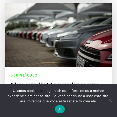
SEU VEÍCULO
Adeus, vermelho? O que revelam as cores
mais buscadas nos carros
Usamos cookies para garantir que oferecemos a melhor
experiência em nosso site. Se você continuar a usar este site,
assumiremos que você está satisfeito com ele.
Ok