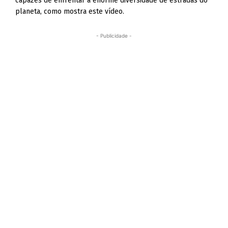
capazes de enfrentar a enorme diversidade de estradas do
planeta, como mostra este vídeo.
- Publicidade -