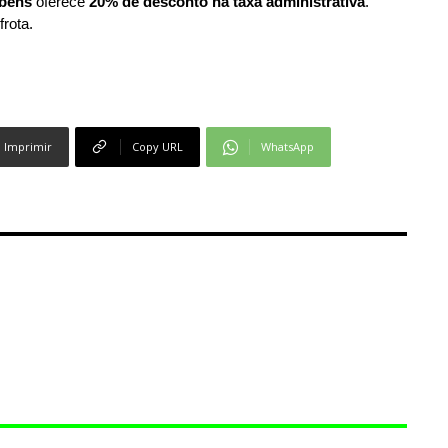
bens
oferece
20% de desconto na taxa administrativa
.
frota.
Imprimir
Copy URL
WhatsApp