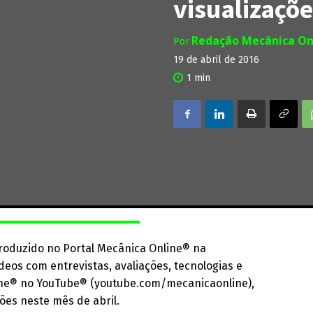
visualizaçõ
Redação Mecânica On
Por
19 de abril de 2016
1
min
roduzido no Portal Mecânica Online® na
os com entrevistas, avaliações, tecnologias e
line® no YouTube® (youtube.com/mecanicaonline),
ões neste mês de abril.