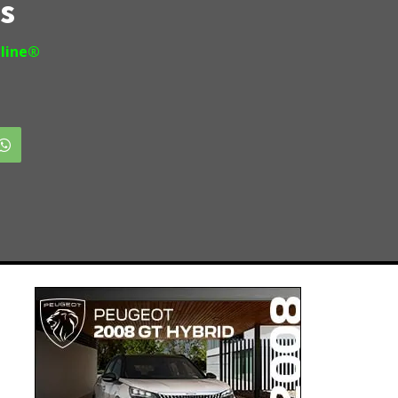
es
line®