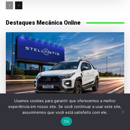
Destaques Mecânica Online
Usamos cookies para garantir que oferecemos a melhor
experiência em nosso site. Se você continuar a usar este site,
assumiremos que você está satisfeito com ele.
MERCADO
Ok
Stellantis lidera vendas na América do Sul e
bate recordes em 2026