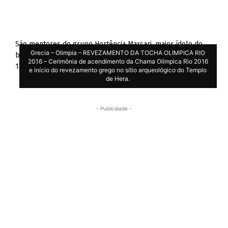
São mentores do grupo Hortência Marcari, maior ídolo do
Grecia – Olimpia – REVEZAMENTO DA TOCHA OLIMPICA RIO
basquetebol feminino brasileiro, e Clodoaldo Silva, dono de
2016 – Cerimônia de acendimento da Chama Olímpica Rio 2016
13 medalhas em Jogos Paralímpicos.
e início do revezamento grego no sítio arqueológico do Templo
de Hera.
- Publicidade -