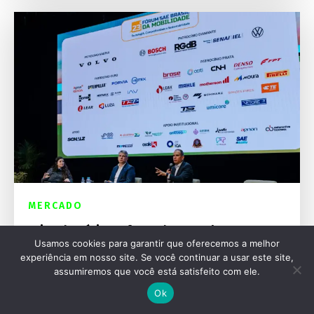
MERCADO
Crise de pátios e força do etanol marcam
Usamos cookies para garantir que oferecemos a melhor
Fórum SAE
experiência em nosso site. Se você continuar a usar este site,
assumiremos que você está satisfeito com ele.
Ok