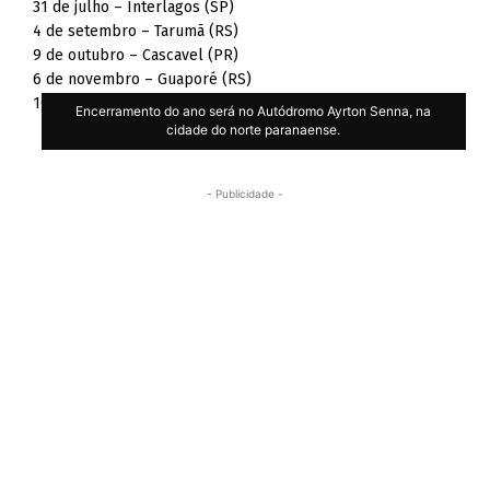
31 de julho – Interlagos (SP)
4 de setembro – Tarumã (RS)
9 de outubro – Cascavel (PR)
6 de novembro – Guaporé (RS)
10 de dezembro – Londrina (PR)
Encerramento do ano será no Autódromo Ayrton Senna, na
cidade do norte paranaense.
- Publicidade -