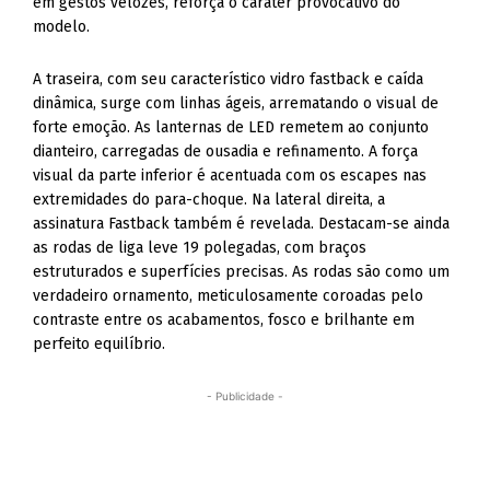
em gestos velozes, reforça o caráter provocativo do
modelo.
A traseira, com seu característico vidro fastback e caída
dinâmica, surge com linhas ágeis, arrematando o visual de
forte emoção. As lanternas de LED remetem ao conjunto
dianteiro, carregadas de ousadia e refinamento. A força
visual da parte inferior é acentuada com os escapes nas
extremidades do para-choque. Na lateral direita, a
assinatura Fastback também é revelada. Destacam-se ainda
as rodas de liga leve 19 polegadas, com braços
estruturados e superfícies precisas. As rodas são como um
verdadeiro ornamento, meticulosamente coroadas pelo
contraste entre os acabamentos, fosco e brilhante em
perfeito equilíbrio.
- Publicidade -