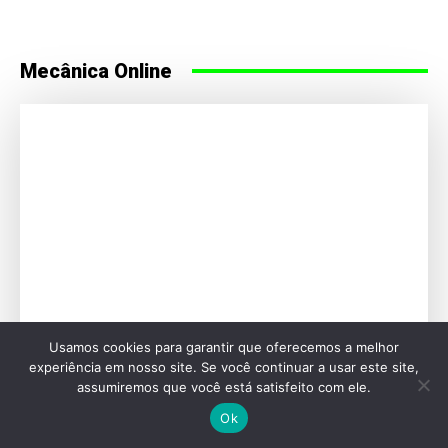
HENRIQUE PEREIRA
Carros chineses: eles constroem o carro que
o cliente vê. As tradicionais ainda constroem
o carro que o cliente não vê
Usamos cookies para garantir que oferecemos a melhor
experiência em nosso site. Se você continuar a usar este site,
assumiremos que você está satisfeito com ele.
Ok