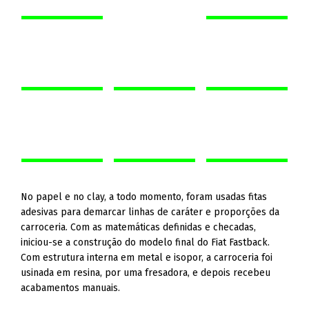
No papel e no clay, a todo momento, foram usadas fitas
adesivas para demarcar linhas de caráter e proporções da
carroceria. Com as matemáticas definidas e checadas,
iniciou-se a construção do modelo final do Fiat Fastback.
Com estrutura interna em metal e isopor, a carroceria foi
usinada em resina, por uma fresadora, e depois recebeu
acabamentos manuais.
Depois de desbastada, a superfície foi trabalhada para
receber a pintura. “Foi lixada e recebeu um material de
acabamento, que é um primer cinza claro”, explica Celso
Morassi, supervisor de Modelação da FCA. “Depois, foram
aplicadas mais três camadas: uma primeira pintura com tinta
preta, em seguida, a cor propriamente dita e, por fim, um
verniz de alto brilho”, conta Morassi.
No total, o modelo é composto por cerca de 60 peças,
como o corpo principal, faróis, grade, lanternas e rodas.