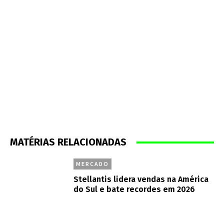
MATÉRIAS RELACIONADAS
MERCADO
Stellantis lidera vendas na América
do Sul e bate recordes em 2026
MERCADO
Fiat Strada consolida liderança em
julho e emplaca mais de 50% que o
segundo colocado no acumulado do
ano
ESPECIAIS
Fiat lança linha de miniaturas
comemorativa de 50 anos no Brasil