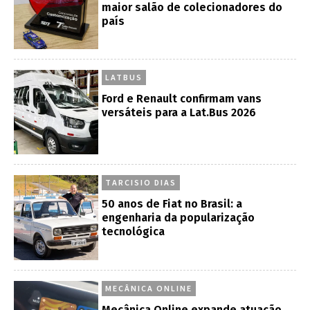
maior salão de colecionadores do
país
LATBUS
Ford e Renault confirmam vans
versáteis para a Lat.Bus 2026
TARCISIO DIAS
50 anos de Fiat no Brasil: a
engenharia da popularização
tecnológica
MECÂNICA ONLINE
Mecânica Online expande atuação