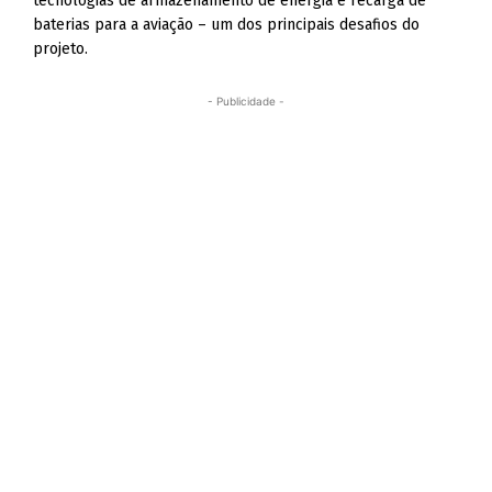
tecnologias de armazenamento de energia e recarga de
baterias para a aviação – um dos principais desafios do
projeto.
- Publicidade -