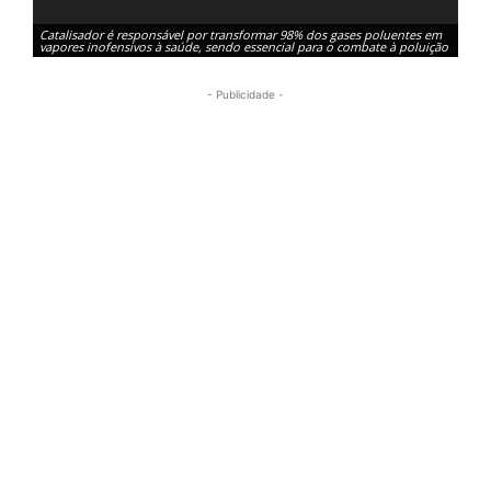
Catalisador é responsável por transformar 98% dos gases poluentes em
vapores inofensivos à saúde, sendo essencial para o combate à poluição
- Publicidade -