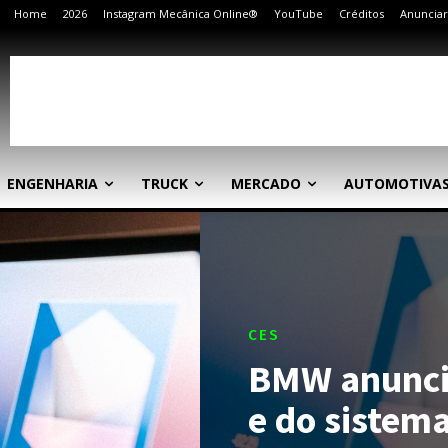
Home
2026
Instagram Mecânica Online®
YouTube
Créditos
Anunciar
ENGENHARIA
TRUCK
MERCADO
AUTOMOTIVA
CES
BMW anuncia
e do sistem