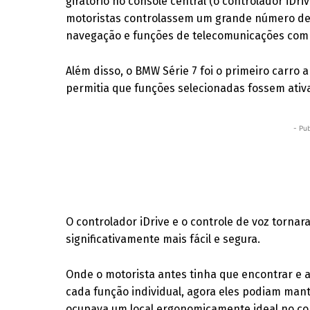
giratório no console central (o controlador iDri
motoristas controlassem um grande número de 
navegação e funções de telecomunicações com 
Além disso, o BMW Série 7 foi o primeiro carro 
permitia que funções selecionadas fossem ati
- Pub
O controlador iDrive e o controle de voz torna
significativamente mais fácil e segura.
Onde o motorista antes tinha que encontrar e 
cada função individual, agora eles podiam man
ocupava um local ergonomicamente ideal no con