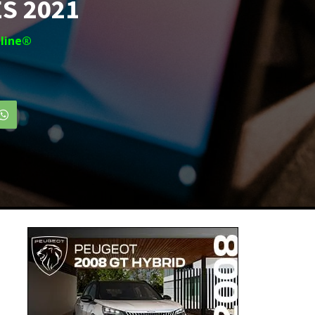
ES 2021
line®