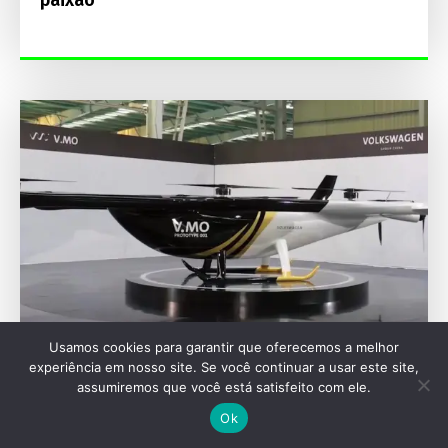
Usamos cookies para garantir que oferecemos a melhor
experiência em nosso site. Se você continuar a usar este site,
ENGENHARIA
assumiremos que você está satisfeito com ele.
Volkswagen derrapa no céu: como o
Ok
ambicioso plano de carros voadores na