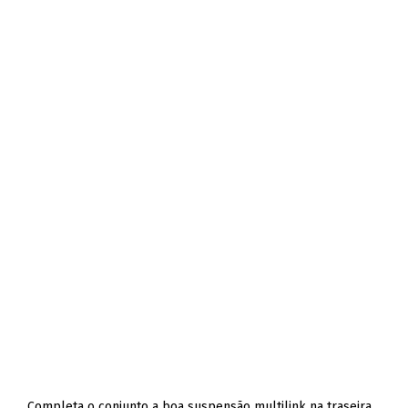
Completa o conjunto a boa suspensão multilink na traseira