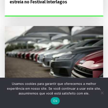
estreia no Festival Interlagos
Usamos cookies para garantir que oferecemos a melhor
experiência em nosso site. Se você continuar a usar este site,
SEU VEÍCULO
assumiremos que você está satisfeito com ele.
Ok
Adeus, vermelho? O que revelam as cores
mais buscadas nos carros