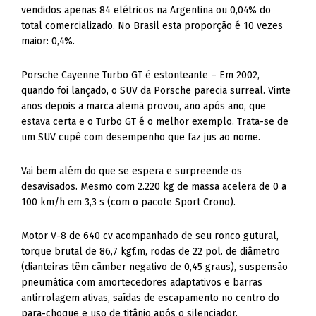
vendidos apenas 84 elétricos na Argentina ou 0,04% do
total comercializado. No Brasil esta proporção é 10 vezes
maior: 0,4%.
Porsche Cayenne Turbo GT é estonteante – Em 2002,
quando foi lançado, o SUV da Porsche parecia surreal. Vinte
anos depois a marca alemã provou, ano após ano, que
estava certa e o Turbo GT é o melhor exemplo. Trata-se de
um SUV cupê com desempenho que faz jus ao nome.
Vai bem além do que se espera e surpreende os
desavisados. Mesmo com 2.220 kg de massa acelera de 0 a
100 km/h em 3,3 s (com o pacote Sport Crono).
Motor V-8 de 640 cv acompanhado de seu ronco gutural,
torque brutal de 86,7 kgf.m, rodas de 22 pol. de diâmetro
(dianteiras têm câmber negativo de 0,45 graus), suspensão
pneumática com amortecedores adaptativos e barras
antirrolagem ativas, saídas de escapamento no centro do
para-choque e uso de titânio após o silenciador.