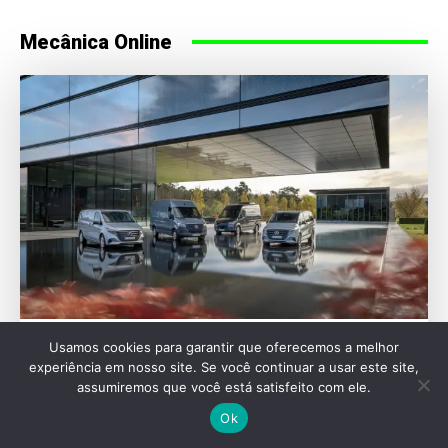
Mecânica Online
Usamos cookies para garantir que oferecemos a melhor
IAA
experiência em nosso site. Se você continuar a usar este site,
Mercedes-Benz Vans celebra 130 anos de
assumiremos que você está satisfeito com ele.
inovação na IAA Transportation 2026
Ok