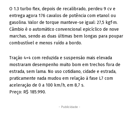
O 1.3 turbo flex, depois de recalibrado, perdeu 9 cv e
entrega agora 176 cavalos de potência com etanol ou
gasolina. Valor de torque manteve-se igual: 27,5 kgf·m.
Câmbio é o automático convencional epicíclico de nove
marchas, sendo as duas últimas bem longas para poupar
combustível e menos ruído a bordo.
Tração 4×4 com reduzida e suspensão mais elevada
mostraram desempenho muito bom em trechos fora de
estrada, sem lama. No uso cotidiano, cidade e estrada,
praticamente nada mudou em relação à fase L7 com
aceleração de 0 a 100 km/h, em 8,7 s.
Preço: R$ 185.990.
- Publicidade -