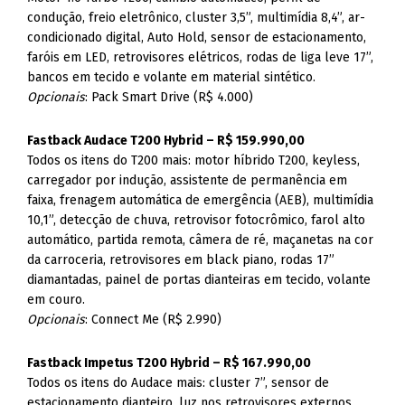
condução, freio eletrônico, cluster 3,5”, multimídia 8,4”, ar-
condicionado digital, Auto Hold, sensor de estacionamento,
faróis em LED, retrovisores elétricos, rodas de liga leve 17”,
bancos em tecido e volante em material sintético.
Opcionais
: Pack Smart Drive (R$ 4.000)
Fastback Audace T200 Hybrid – R$ 159.990,00
Todos os itens do T200 mais: motor híbrido T200, keyless,
carregador por indução, assistente de permanência em
faixa, frenagem automática de emergência (AEB), multimídia
10,1”, detecção de chuva, retrovisor fotocrômico, farol alto
automático, partida remota, câmera de ré, maçanetas na cor
da carroceria, retrovisores em black piano, rodas 17”
diamantadas, painel de portas dianteiras em tecido, volante
em couro.
Opcionais
: Connect Me (R$ 2.990)
Fastback Impetus T200 Hybrid – R$ 167.990,00
Todos os itens do Audace mais: cluster 7”, sensor de
estacionamento dianteiro, luz nos retrovisores externos,