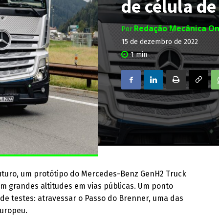
de célula d
Redação Mecânica On
Por
15 de dezembro de 2022
1
min
futuro, um protótipo do Mercedes-Benz GenH2 Truck
m grandes altitudes em vias públicas. Um ponto
 de testes: atravessar o Passo do Brenner, uma das
europeu.