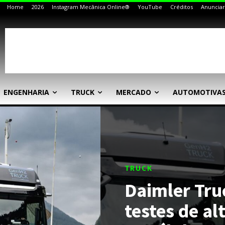
Home
2026
Instagram Mecânica Online®
YouTube
Créditos
Anunciar
ENGENHARIA
TRUCK
MERCADO
AUTOMOTIVA
TRUCK
Daimler Tru
testes de a