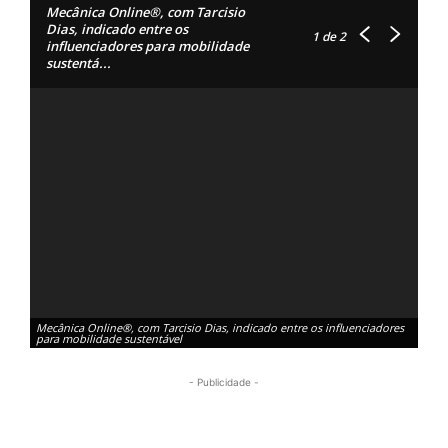
Mecânica Online®, com Tarcisio
Dias, indicado entre os
1
de 2
influenciadores para mobilidade
sustentá...
Mecânica Online®, com Tarcisio Dias, indicado entre os influenciadores
Mecâ
para mobilidade sustentável
para
- Publicidade -