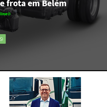
e frota em Belém
line®