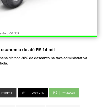
s-Benz OF 1721
 economia de até R$ 14 mil
bens
oferece
20% de desconto na taxa administrativa
.
frota.
Imprimir
Copy URL
WhatsApp