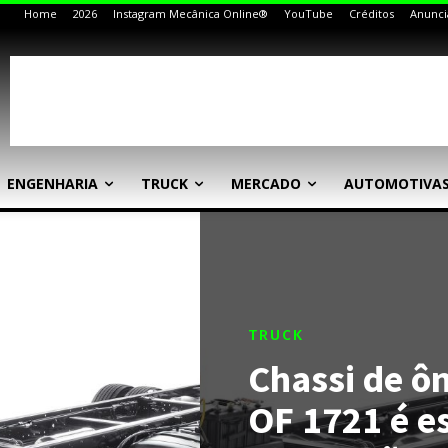
Home
2026
Instagram Mecânica Online®
YouTube
Créditos
Anunci
ENGENHARIA
TRUCK
MERCADO
AUTOMOTIVA
TRUCK
Chassi de ô
OF 1721 é e