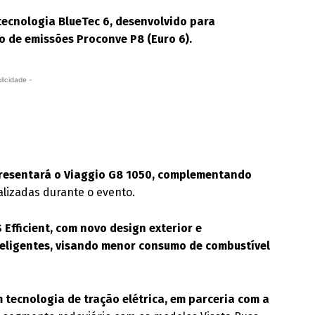
tecnologia BlueTec 6, desenvolvido para
o de emissões Proconve P8 (Euro 6).
licidade -
presentará o Viaggio G8 1050, complementando
lizadas durante o evento.
S Efficient, com novo design exterior e
teligentes, visando menor consumo de combustível
om tecnologia de tração elétrica, em parceria com a