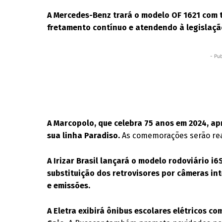
A Mercedes-Benz trará o modelo OF 1621 com 
fretamento contínuo e atendendo à legislaçã
- Pub
A Marcopolo, que celebra 75 anos em 2024, a
sua linha Paradiso.
As comemorações serão rea
A Irizar Brasil lançará o modelo rodoviário i6
substituição dos retrovisores por câmeras in
e emissões.
A Eletra exibirá ônibus escolares elétricos c