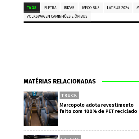
TAGS
ELETRA
IRIZAR
IVECO BUS
LAT.BUS 2024
M
VOLKSWAGEN CAMINHÕES E ÔNIBUS
MATÉRIAS RELACIONADAS
TRUCK
Marcopolo adota revestimento
feito com 100% de PET reciclado
LATBUS