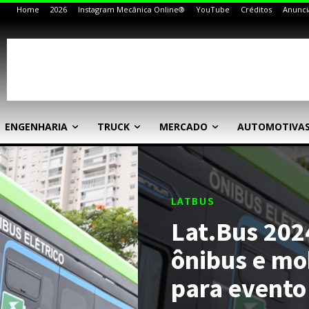
Home
2026
Instagram Mecânica Online®
YouTube
Créditos
Anunci
ENGENHARIA
TRUCK
MERCADO
AUTOMOTIVA
LATBUS
Lat.Bus 202
ônibus e mo
para evento