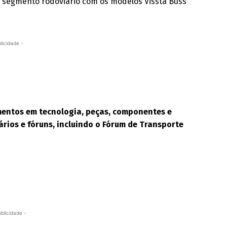
segmento rodoviário com os modelos Vissta Buss
licidade -
mentos em tecnologia, peças, componentes e
rios e fóruns, incluindo o Fórum de Transporte
ublicidade -