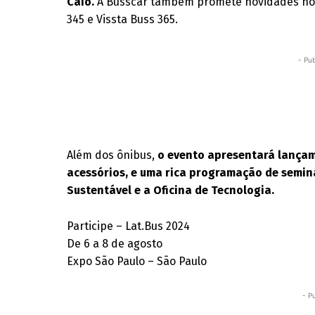
Caio.
A Busscar também promete novidades no 
345 e Vissta Buss 365.
- Pub
Além dos ônibus,
o evento apresentará lança
acessórios, e uma rica programação de seminá
Sustentável e a Oficina de Tecnologia.
Participe – Lat.Bus 2024
De 6 a 8 de agosto
Expo São Paulo – São Paulo
- P