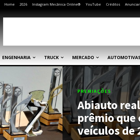
Home
2026
Instagram Mecânica Online®
YouTube
Créditos
Anunciar
ENGENHARIA
TRUCK
MERCADO
AUTOMOTIVA
PREMIAÇÕES
Abiauto real
prêmio que 
veículos de