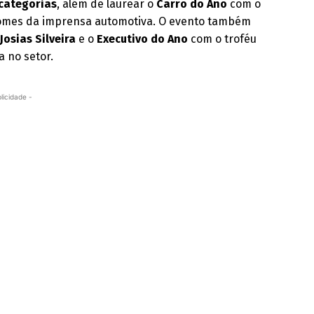
categorias
, além de laurear o
Carro do Ano
com o
nomes da imprensa automotiva. O evento também
o
Josias Silveira
e o
Executivo do Ano
com o troféu
 no setor.
licidade -