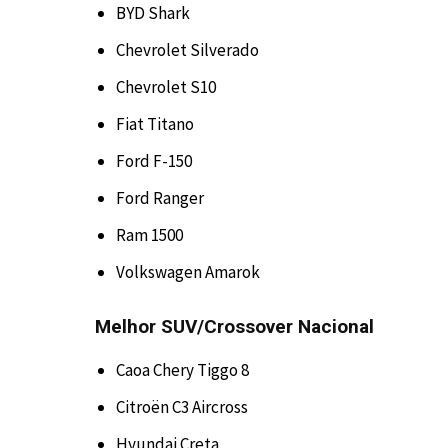
BYD Shark
Chevrolet Silverado
Chevrolet S10
Fiat Titano
Ford F-150
Ford Ranger
Ram 1500
Volkswagen Amarok
Melhor SUV/Crossover Nacional
Caoa Chery Tiggo 8
Citroën C3 Aircross
Hyundai Creta