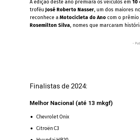
A edição deste ano premiará os veículos em
10 
troféu
José Roberto Nasser
, um dos maiores 
reconhece a
Motocicleta do Ano
com o prêmi
Rosemilton Silva
, nomes que marcaram história
- Pub
Finalistas de 2024:
Melhor Nacional (até 13 mkgf)
Chevrolet Onix
Citroën C3
Hyundai HB20