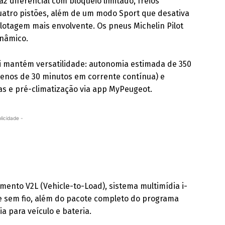
diferencial com bloqueio limitado, freios
uatro pistões, além de um modo Sport que desativa
ilotagem mais envolvente. Os pneus Michelin Pilot
inâmico.
 mantém versatilidade: autonomia estimada de 350
menos de 30 minutos em corrente contínua) e
s e pré-climatização via app MyPeugeot.
licidade -
ento V2L (Vehicle-to-Load), sistema multimídia i-
 sem fio, além do pacote completo do programa
a para veículo e bateria.