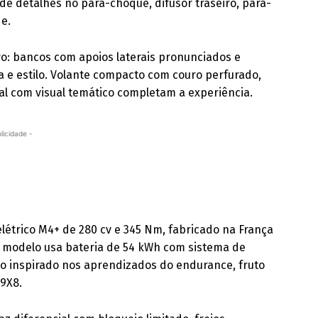
 de detalhes no para-choque, difusor traseiro, para-
de.
vo: bancos com apoios laterais pronunciados e
 estilo. Volante compacto com couro perfurado,
al com visual temático completam a experiência.
licidade -
létrico M4+ de 280 cv e 345 Nm, fabricado na França
 O modelo usa bateria de 54 kWh com sistema de
co inspirado nos aprendizados do endurance, fruto
 9X8.