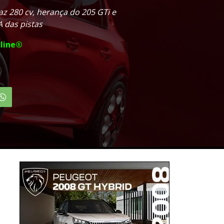
az 280 cv, herança do 205 GTi e
 das pistas
line®