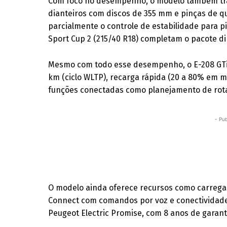
Com foco no desempenho, o modelo também traz 
dianteiros com discos de 355 mm e pinças de q
parcialmente o controle de estabilidade para p
Sport Cup 2 (215/40 R18) completam o pacote d
Mesmo com todo esse desempenho, o E-208 GTi
km (ciclo WLTP), recarga rápida (20 a 80% em 
funções conectadas como planejamento de rota
- Pub
O modelo ainda oferece recursos como carregam
Connect com comandos por voz e conectividade
Peugeot Electric Promise, com 8 anos de garanti