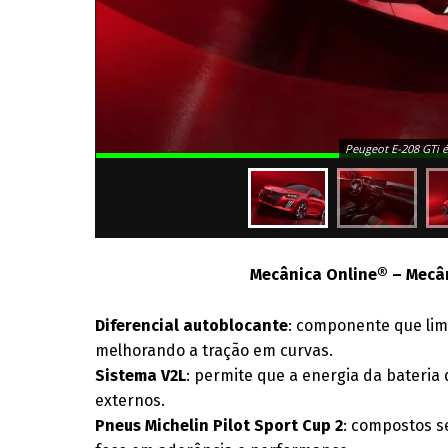
Peugeot E-208 GTi é
Mecânica Online® – Mecân
Diferencial autoblocante
: componente que limi
melhorando a tração em curvas.
Sistema V2L
: permite que a energia da bateria 
externos.
Pneus Michelin Pilot Sport Cup 2
: compostos s