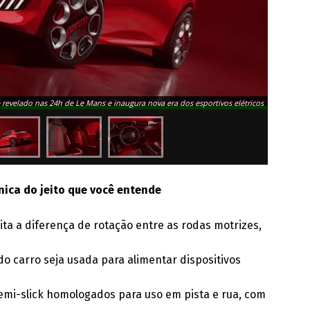
 revelado nas 24h de Le Mans e inaugura nova era dos esportivos elétricos
ica do jeito que você entende
ta a diferença de rotação entre as rodas motrizes,
do carro seja usada para alimentar dispositivos
emi-slick homologados para uso em pista e rua, com