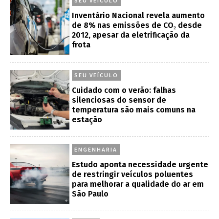
SEU VEÍCULO
Inventário Nacional revela aumento
de 8% nas emissões de CO₂ desde
2012, apesar da eletrificação da
frota
SEU VEÍCULO
Cuidado com o verão: falhas
silenciosas do sensor de
temperatura são mais comuns na
estação
ENGENHARIA
Estudo aponta necessidade urgente
de restringir veículos poluentes
para melhorar a qualidade do ar em
São Paulo